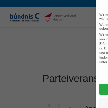
Wir n
währe
Wenn 
geben
Wir v
von i
Erfah
(z. B
und I
finde
unte
Daten
Parteiveransta