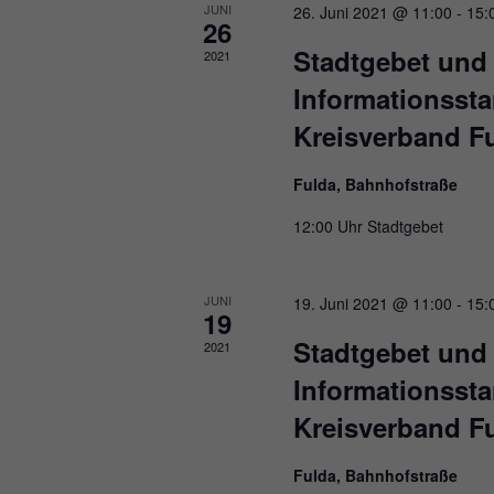
Essen
JUNI
26. Juni 2021 @ 11:00
-
15:
26
Funkt
Stadtgebet und
2021
Informationsst
Ext
Kreisverband F
Inhal
Wenn 
keine
Fulda, Bahnhofstraße
12:00 Uhr Stadtgebet
JUNI
19. Juni 2021 @ 11:00
-
15:
19
Stadtgebet und
2021
Informationsst
Kreisverband F
Fulda, Bahnhofstraße