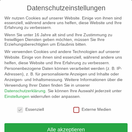
Datenschutzeinstellungen
Wir nutzen Cookies auf unserer Website. Einige von ihnen sind
essenziell, während andere uns helfen, diese Website und Ihre
Erfahrung zu verbessern.
Wenn Sie unter 16 Jahre alt sind und Ihre Zustimmung zu
freiwilligen Diensten geben möchten, müssen Sie Ihre
„Du sollst nicht töten“
Erziehungsberechtigten um Erlaubnis bitten.
von
Landesvorstand Hessen
|
30. März 2023
|
Wir verwenden Cookies und andere Technologien auf unserer
Darmstadt-Dieburg
Website. Einige von ihnen sind essenziell, während andere uns
helfen, diese Website und Ihre Erfahrung zu verbessern.
Gewaltverbrechen in Serie und bisher nicht gekanntem Ausmaß
Personenbezogene Daten können verarbeitet werden (z. B. IP-
erschüttern Deutschland. Fast täglich werden Menschen Opfer
Adressen), z. B. für personalisierte Anzeigen und Inhalte oder
von Messerstechern oder erschossen. Dass ein Amokschütze
Anzeigen- und Inhaltsmessung.
Weitere Informationen über die
Besucher eines Bibelabends wie bei den Zeugen Jehovas tötet,
Verwendung Ihrer Daten finden Sie in unserer
hielt man bisher nur auf...
Datenschutzerklärung
.
Sie können Ihre Auswahl jederzeit unter
Einstellungen
widerrufen oder anpassen.
Datenschutzeinstellungen
Der Fluch der Abtreibung
Essenziell
Externe Medien
von
Landesvorstand Hessen
|
27. März 2023
|
Darmstadt-Dieburg
Alle akzeptieren
„Sie haben soeben Ludwig van Beethoven umgebracht!“ Ein