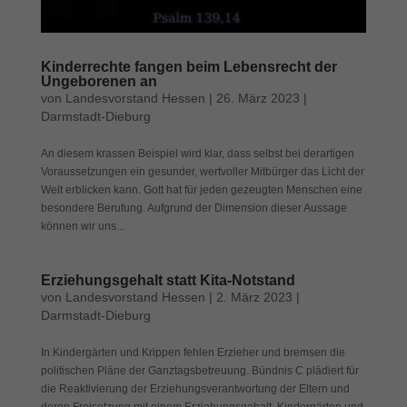
Cookies auswählen.
Alle akzeptieren
Speichern
Kinderrechte fangen beim Lebensrecht der
Ungeborenen an
Zurück
von
Landesvorstand Hessen
|
26. März 2023
|
Datenschutzeinstellungen
Darmstadt-Dieburg
Essenziell (1)
Essenzielle Cookies ermöglichen grundlegende Funktionen und sind für
An diesem krassen Beispiel wird klar, dass selbst bei derartigen
die einwandfreie Funktion der Website erforderlich.
Voraussetzungen ein gesunder, wertvoller Mitbürger das Licht der
Welt erblicken kann. Gott hat für jeden gezeugten Menschen eine
Cookie-Informationen anzeigen
besondere Berufung. Aufgrund der Dimension dieser Aussage
können wir uns...
Exte
Externe Medien (7)
Inhalte von Videoplattformen und Social-Media-Plattformen werden
standardmäßig blockiert. Wenn Cookies von externen Medien akzeptiert
Erziehungsgehalt statt Kita-Notstand
werden, bedarf der Zugriff auf diese Inhalte keiner manuellen Einwilligung
von
Landesvorstand Hessen
|
2. März 2023
|
mehr.
Darmstadt-Dieburg
Cookie-Informationen anzeigen
In Kindergärten und Krippen fehlen Erzieher und bremsen die
Datenschutzerklärung
Impressum
politischen Pläne der Ganztagsbetreuung. Bündnis C plädiert für
die Reaktivierung der Erziehungsverantwortung der Eltern und
deren Freisetzung mit einem Erziehungsgehalt. Kindergärten und