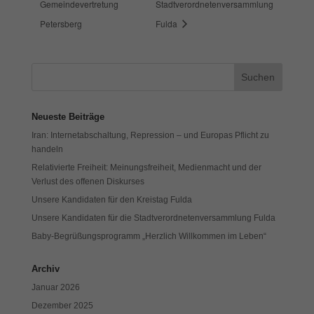
Gemeindevertretung
Stadtverordnetenversammlung
Cookies auswählen.
Petersberg
Fulda
Alle akzeptieren
Speichern
Zurück
Datenschutzeinstellungen
Essenziell (1)
Neueste Beiträge
Essenzielle Cookies ermöglichen grundlegende Funktionen und sind für
die einwandfreie Funktion der Website erforderlich.
Iran: Internetabschaltung, Repression – und Europas Pflicht zu
handeln
Cookie-Informationen anzeigen
Relativierte Freiheit: Meinungsfreiheit, Medienmacht und der
Exte
Externe Medien (7)
Verlust des offenen Diskurses
Unsere Kandidaten für den Kreistag Fulda
Inhalte von Videoplattformen und Social-Media-Plattformen werden
standardmäßig blockiert. Wenn Cookies von externen Medien akzeptiert
Unsere Kandidaten für die Stadtverordnetenversammlung Fulda
werden, bedarf der Zugriff auf diese Inhalte keiner manuellen Einwilligung
Baby-Begrüßungsprogramm „Herzlich Willkommen im Leben“
mehr.
Cookie-Informationen anzeigen
Archiv
Datenschutzerklärung
Impressum
Januar 2026
Dezember 2025