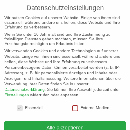
Datenschutzeinstellungen
Wir nutzen Cookies auf unserer Website. Einige von ihnen sind
essenziell, während andere uns helfen, diese Website und Ihre
Erfahrung zu verbessern.
Wenn Sie unter 16 Jahre alt sind und Ihre Zustimmung zu
freiwilligen Diensten geben möchten, müssen Sie Ihre
Erziehungsberechtigten um Erlaubnis bitten.
« Alle Veranstaltungen
Wir verwenden Cookies und andere Technologien auf unserer
Website. Einige von ihnen sind essenziell, während andere uns
helfen, diese Website und Ihre Erfahrung zu verbessern.
Diese Veranstaltung hat bereits stattgefunden.
Personenbezogene Daten können verarbeitet werden (z. B. IP-
Adressen), z. B. für personalisierte Anzeigen und Inhalte oder
Anzeigen- und Inhaltsmessung.
Weitere Informationen über die
Verwendung Ihrer Daten finden Sie in unserer
Landesparteitag Hessen
Datenschutzerklärung
.
Sie können Ihre Auswahl jederzeit unter
Einstellungen
widerrufen oder anpassen.
10. September 2022 @ 18:00
Datenschutzeinstellungen
Essenziell
Externe Medien
Am 10.09.2022 findet in Fulda der Landesparteitag
Hessen statt.
Alle akzeptieren