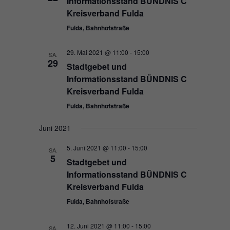
Informationsstand BÜNDNIS C
Cookies auswählen.
Kreisverband Fulda
Fulda, Bahnhofstraße
Alle akzeptieren
Speichern
Zurück
29. Mai 2021 @ 11:00
-
15:00
SA.
29
Datenschutzeinstellungen
Stadtgebet und
Essenziell (1)
Informationsstand BÜNDNIS C
Essenzielle Cookies ermöglichen grundlegende Funktionen und sind für
Kreisverband Fulda
die einwandfreie Funktion der Website erforderlich.
Fulda, Bahnhofstraße
Cookie-Informationen anzeigen
Juni 2021
Exte
Externe Medien (7)
5. Juni 2021 @ 11:00
-
15:00
Inhalte von Videoplattformen und Social-Media-Plattformen werden
SA.
5
standardmäßig blockiert. Wenn Cookies von externen Medien akzeptiert
Stadtgebet und
werden, bedarf der Zugriff auf diese Inhalte keiner manuellen Einwilligung
Informationsstand BÜNDNIS C
mehr.
Kreisverband Fulda
Cookie-Informationen anzeigen
Fulda, Bahnhofstraße
Datenschutzerklärung
Impressum
12. Juni 2021 @ 11:00
-
15:00
SA.