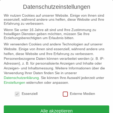
Datenschutzeinstellungen
Wir nutzen Cookies auf unserer Website. Einige von ihnen sind
essenziell, während andere uns helfen, diese Website und Ihre
Erfahrung zu verbessern.
Wenn Sie unter 16 Jahre alt sind und Ihre Zustimmung zu
freiwilligen Diensten geben möchten, müssen Sie Ihre
Erziehungsberechtigten um Erlaubnis bitten.
Wir verwenden Cookies und andere Technologien auf unserer
Website. Einige von ihnen sind essenziell, während andere uns
helfen, diese Website und Ihre Erfahrung zu verbessern.
Personenbezogene Daten können verarbeitet werden (z. B. IP-
Parteiveranstaltungen
Adressen), z. B. für personalisierte Anzeigen und Inhalte oder
Anzeigen- und Inhaltsmessung.
Weitere Informationen über die
Veranstaltungen
Parteiveranstaltungen
Verwendung Ihrer Daten finden Sie in unserer
Datenschutzerklärung
.
Sie können Ihre Auswahl jederzeit unter
Einstellungen
widerrufen oder anpassen.
Ansichten-
Veranstalt
2021-05-01
 - 
2026-08-07
Datenschutzeinstellungen
Liste
Ansichten-
Navigation
Essenziell
Externe Medien
Navigation
Datum
Mai 2021
wählen.
1. Mai 2021 @ 11:00
-
15:00
Alle akzeptieren
SA.