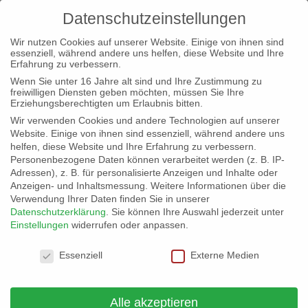
Datenschutzeinstellungen
Wir nutzen Cookies auf unserer Website. Einige von ihnen sind
essenziell, während andere uns helfen, diese Website und Ihre
Erfahrung zu verbessern.
Wenn Sie unter 16 Jahre alt sind und Ihre Zustimmung zu
freiwilligen Diensten geben möchten, müssen Sie Ihre
Erziehungsberechtigten um Erlaubnis bitten.
Erklärung zum
Wir verwenden Cookies und andere Technologien auf unserer
Datenschutz
Website. Einige von ihnen sind essenziell, während andere uns
helfen, diese Website und Ihre Erfahrung zu verbessern.
Personenbezogene Daten können verarbeitet werden (z. B. IP-
Adressen), z. B. für personalisierte Anzeigen und Inhalte oder
Anzeigen- und Inhaltsmessung.
Weitere Informationen über die
Verwendung Ihrer Daten finden Sie in unserer
Datenschutzerklärung
.
Sie können Ihre Auswahl jederzeit unter
Datenschutzerklärung
Einstellungen
widerrufen oder anpassen.
Stand April 2021
Datenschutzeinstellungen
Essenziell
Externe Medien
Inhaltsverzeichnis
Name und Anschrift des Verantwortlichen
Alle akzeptieren
Kontaktdaten des Datenschutzbeauftragten