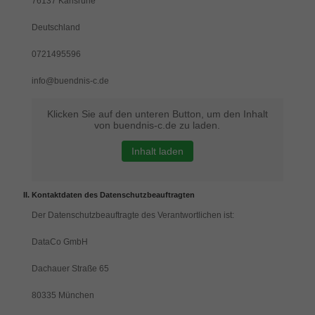
76137 Karlsruhe
Cookies auswählen.
Deutschland
Alle akzeptieren
Speichern
0721495596
Zurück
info@buendnis-c.de
Datenschutzeinstellungen
Essenziell (1)
Klicken Sie auf den unteren Button, um den Inhalt
Essenzielle Cookies ermöglichen grundlegende Funktionen und sind für
von buendnis-c.de zu laden.
die einwandfreie Funktion der Website erforderlich.
Cookie-Informationen anzeigen
Inhalt laden
Exte
Externe Medien (7)
Kontaktdaten des Datenschutzbeauftragten
Inhalte von Videoplattformen und Social-Media-Plattformen werden
standardmäßig blockiert. Wenn Cookies von externen Medien akzeptiert
Der Datenschutzbeauftragte des Verantwortlichen ist:
werden, bedarf der Zugriff auf diese Inhalte keiner manuellen Einwilligung
mehr.
DataCo GmbH
Cookie-Informationen anzeigen
Dachauer Straße 65
Datenschutzerklärung
Impressum
80335 München