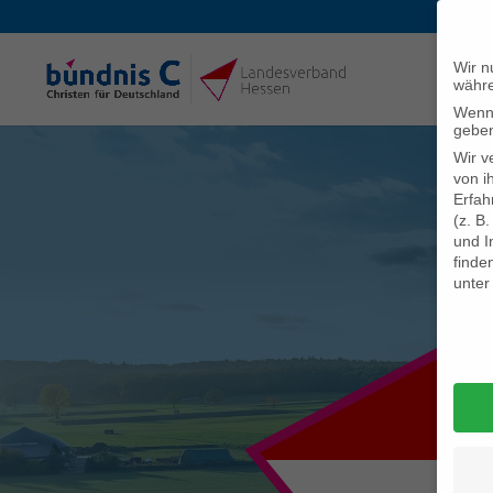
Wir n
währe
Wenn 
geben
Wir v
von i
Erfah
(z. B
und I
finde
unte
Daten