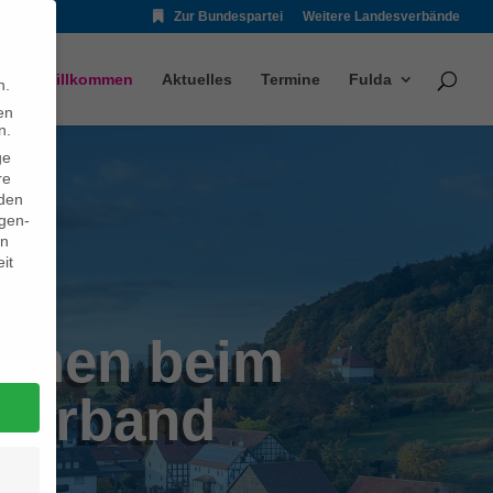
Zur Bundespartei
Weitere Landesverbände
Willkommen
Aktuelles
Termine
Fulda
n.
en
n.
ge
re
den
igen-
en
it
mmen beim
verband