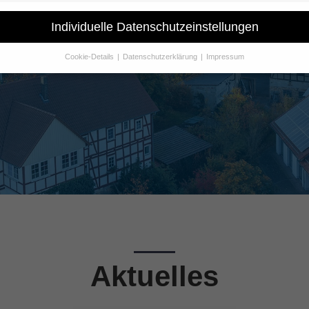
Individuelle Datenschutzeinstellungen
zur Übersicht
Cookie-Details
Datenschutzerklärung
Impressum
Datenschutzeinstellungen
Sie unter 16 Jahre alt sind und Ihre Zustimmung zu freiwilligen Dienst
 möchten, müssen Sie Ihre Erziehungsberechtigten um Erlaubnis bitte
erwenden Cookies und andere Technologien auf unserer Website. Eini
hnen sind essenziell, während andere uns helfen, diese Website und Ih
rung zu verbessern.
Personenbezogene Daten können verarbeitet wer
. IP-Adressen), z. B. für personalisierte Anzeigen und Inhalte oder Anze
nhaltsmessung.
Weitere Informationen über die Verwendung Ihrer Dat
n Sie in unserer
Datenschutzerklärung
.
finden Sie eine Übersicht über alle verwendeten Cookies. Sie können Ih
lligung zu ganzen Kategorien geben oder sich weitere Informationen
gen lassen und so nur bestimmte Cookies auswählen.
le akzeptieren
Speichern
Aktuelles
schutzeinstellungen
enziell (1)