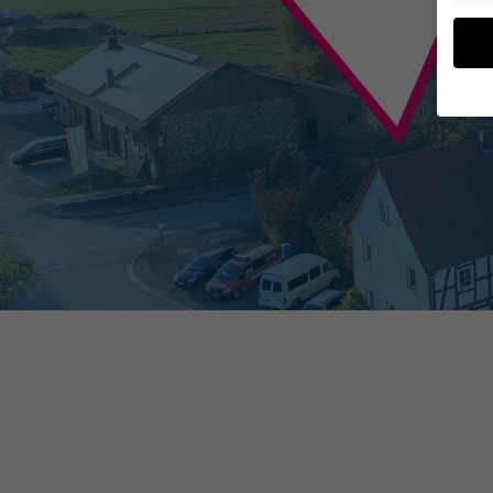
Wenn 
geben
Wir v
von i
Erfah
(z. B
und I
finde
Hier 
Einwi
anzei
Al
Daten
Ess