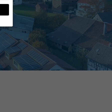
en
n.
ge
re
den
igen-
en
re
Zurück