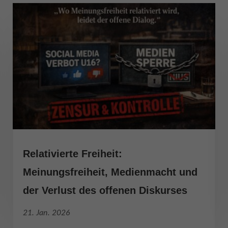
zielle Cookies ermöglichen grundlegende Funktionen und sind für die einwandfre
ion der Website erforderlich.
Cookie-Informationen anzeigen
erne Medien (7)
te von Videoplattformen und Social-Media-Plattformen werden standardmäßig block
Cookies von externen Medien akzeptiert werden, bedarf der Zugriff auf diese Inha
r manuellen Einwilligung mehr.
Cookie-Informationen anzeigen
Datenschutzerklärung
Imp
Relativierte Freiheit:
Meinungsfreiheit, Medienmacht und
der Verlust des offenen Diskurses
21. Jan. 2026