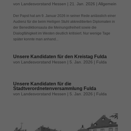
von
Landesvorstand Hessen
|
21. Jan. 2026
|
Allgemein
Cookies auswählen.
Der Papst hat am 9. Januar 2026 in seiner Rede anlässlich einer
Alle akzeptieren
Speichern
Audienz für die beim Heiligen Stuhl akkreditierten Diplomaten in
der Benediktionsaula die Meinungsfreiheit sowie die
Zurück
Dialogfähigkeit im Westen deutlich kritisiert. Nur wenige Tage
Datenschutzeinstellungen
später konnte man anhand...
Essenziell (1)
Essenzielle Cookies ermöglichen grundlegende Funktionen und sind für
die einwandfreie Funktion der Website erforderlich.
Unsere Kandidaten für den Kreistag Fulda
von
Landesvorstand Hessen
|
5. Jan. 2026
|
Fulda
Cookie-Informationen anzeigen
Exte
Externe Medien (7)
Unsere Kandidaten für die
Inhalte von Videoplattformen und Social-Media-Plattformen werden
Stadtverordnetenversammlung Fulda
standardmäßig blockiert. Wenn Cookies von externen Medien akzeptiert
von
Landesvorstand Hessen
|
5. Jan. 2026
|
Fulda
werden, bedarf der Zugriff auf diese Inhalte keiner manuellen Einwilligung
mehr.
Cookie-Informationen anzeigen
Datenschutzerklärung
Impressum