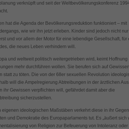
zielle Cookies ermöglichen grundlegende Funktionen und sind für die einwandfre
lanung verknüpft und seit der Weltbevölkerungskonferenz 1994
ion der Website erforderlich.
cht.
Cookie-Informationen anzeigen
en hat die Agenda der Bevölkerungsreduktion funktioniert – mit
erne Medien (7)
rgangs, wie wir ihn jetzt erleben. Kinder sind jedoch nicht nur
te von Videoplattformen und Social-Media-Plattformen werden standardmäßig block
rst und vor allem der Motor für eine lebendige Gesellschaft, für
Cookies von externen Medien akzeptiert werden, bedarf der Zugriff auf diese Inha
r manuellen Einwilligung mehr.
des, die neues Leben verhindern will.
Cookie-Informationen anzeigen
 und weltweit politisch weitergetrieben wird, keimt Hoffnung 
Datenschutzerklärung
Imp
bungen mehr durchführen wollen. Sie berufen sich auf Gewisse
en statt zu töten. Die von der 68er sexuellen Revolution ideologis
alb will die Ampelregierung Abtreibungen in der ärztlichen Aus
 ihr Gewissen verpflichten will, gefährdet damit aber die
btreibung sicherzustellen.
eigenen ideologischen Maßstäben verkehrt diese in ihr Gegent
en und Demokratie des Europaparlaments tut. Es „äußert sich 
entalisierung von Religion zur Befeuerung von Intoleranz oder