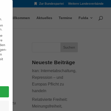
Zur Bundespartei
Weitere Landesverbände
Willkommen
Aktuelles
Termine
Fulda
n.
en
n.
ge
re
den
igen-
en
it
Neueste Beiträge
Iran: Internetabschaltung,
Repression – und
s die
Europas Pflicht zu
nd
handeln
ng von
Relativierte Freiheit:
Umkehr zu
Meinungsfreiheit,