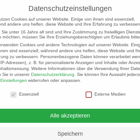
Datenschutzeinstellungen
utzen Cookies auf unserer Website. Einige von ihnen sind essenziell,
nd andere uns helfen, diese Website und Ihre Erfahrung zu verbesser
Sie unter 16 Jahre alt sind und Ihre Zustimmung zu freiwilligen Dienst
 möchten, müssen Sie Ihre Erziehungsberechtigten um Erlaubnis bitte
erwenden Cookies und andere Technologien auf unserer Website. Eini
hnen sind essenziell, während andere uns helfen, diese Website und Ih
undrechte
rung zu verbessern.
Personenbezogene Daten können verarbeitet wer
. IP-Adressen), z. B. für personalisierte Anzeigen und Inhalte oder Anze
nhaltsmessung.
Weitere Informationen über die Verwendung Ihrer Dat
n Sie in unserer
Datenschutzerklärung
.
Sie können Ihre Auswahl jederze
r
Einstellungen
widerrufen oder anpassen.
schutzeinstellungen
Essenziell
Externe Medien
Kommission soll die Streichung des Abtreibungsrechts aus dem
enat hat den Weg freigemacht, um in der Verfassung Frankreich
“ zu verankern. Im Jahresbericht der EU zu Menschenrechten u
Alle akzeptieren
 vor. Und die WHO fordert eine vollständige Entkriminalisieru
er Definition von Abtreibung als Menschenrecht und mahnt die 
Speichern