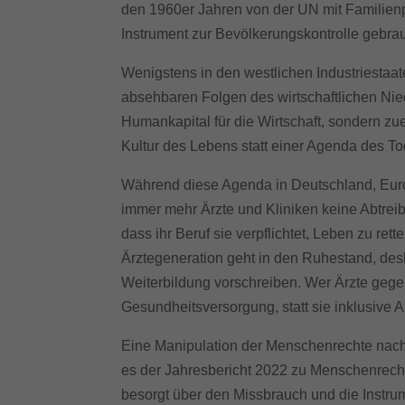
Essen
den 1960er Jahren von der UN mit Familienp
Funkt
Instrument zur Bevölkerungskontrolle gebrau
Wenigstens in den westlichen Industriestaat
Ext
absehbaren Folgen des wirtschaftlichen Niede
Inhal
Humankapital für die Wirtschaft, sondern zue
Wenn 
keine
Kultur des Lebens statt einer Agenda des To
Während diese Agenda in Deutschland, Europa
immer mehr Ärzte und Kliniken keine Abtrei
dass ihr Beruf sie verpflichtet, Leben zu rett
Ärztegeneration geht in den Ruhestand, desh
Weiterbildung vorschreiben. Wer Ärzte gegen
Gesundheitsversorgung, statt sie inklusive A
Eine Manipulation der Menschenrechte nach 
es der Jahresbericht 2022 zu Menschenrecht
besorgt über den Missbrauch und die Instrum