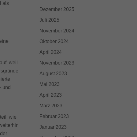
ie
 als
Dezember 2025
Juli 2025
Externe Medien
November 2024
iert.
 eine
Oktober 2024
lte
April 2024
auf, weil
November 2023
ressum
nsgründe,
August 2023
ierte
Mai 2023
- und
April 2023
März 2023
Februar 2023
eil, wie
weiterhin
Januar 2023
 der