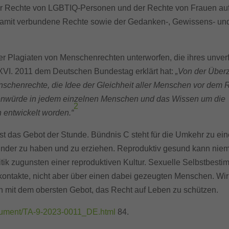
r Rechte von LGBTIQ-Personen und der Rechte von Frauen au
 damit verbundene Rechte sowie der Gedanken-, Gewissens- un
ier Plagiaten von Menschenrechten unterworfen, die ihres unve
 XVI. 2011 dem Deutschen Bundestag erklärt hat:
„Von der Übe
enschenrechte, die Idee der Gleichheit aller Menschen vor dem R
henwürde in jedem einzelnen Menschen und das Wissen um die
2
 entwickelt worden.“
t das Gebot der Stunde. Bündnis C steht für die Umkehr zu einer
 Kinder zu haben und zu erziehen. Reproduktiv gesund kann niem
itik zugunsten einer reproduktiven Kultur. Sexuelle Selbstbest
ntakte, nicht aber über einen dabei gezeugten Menschen. Wir 
n mit dem obersten Gebot, das Recht auf Leben zu schützen.
ocument/TA-9-2023-0011_DE.html
84.