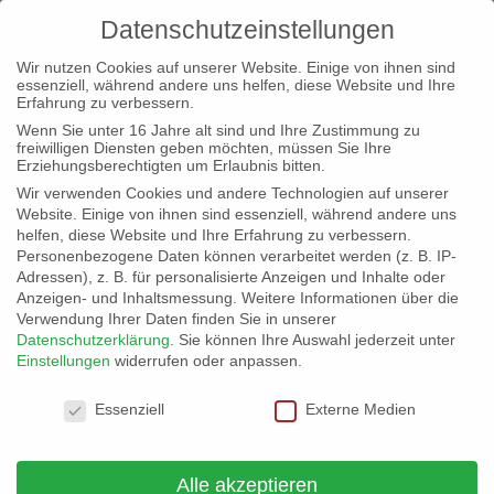
Datenschutzeinstellungen
Wir nutzen Cookies auf unserer Website. Einige von ihnen sind
essenziell, während andere uns helfen, diese Website und Ihre
Erfahrung zu verbessern.
Wenn Sie unter 16 Jahre alt sind und Ihre Zustimmung zu
freiwilligen Diensten geben möchten, müssen Sie Ihre
Mahnwache zum Holocaust-
Erziehungsberechtigten um Erlaubnis bitten.
Gedenktag am 27.01.2023 in Fulda
Wir verwenden Cookies und andere Technologien auf unserer
Website. Einige von ihnen sind essenziell, während andere uns
von
Landesvorstand Hessen
|
27. Jan. 2023
|
Allgemein
,
helfen, diese Website und Ihre Erfahrung zu verbessern.
Fulda
Personenbezogene Daten können verarbeitet werden (z. B. IP-
Adressen), z. B. für personalisierte Anzeigen und Inhalte oder
Anzeigen- und Inhaltsmessung.
Weitere Informationen über die
Verwendung Ihrer Daten finden Sie in unserer
Datenschutzerklärung
.
Sie können Ihre Auswahl jederzeit unter
Einstellungen
widerrufen oder anpassen.
Datenschutzeinstellungen
Essenziell
Externe Medien
Alle akzeptieren