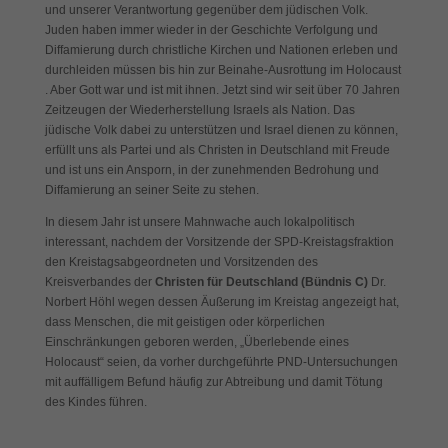
und unserer Verantwortung gegenüber dem jüdischen Volk.
Juden haben immer wieder in der Geschichte Verfolgung und
Diffamierung durch christliche Kirchen und Nationen erleben und
durchleiden müssen bis hin zur Beinahe-Ausrottung im Holocaust
. Aber Gott war und ist mit ihnen. Jetzt sind wir seit über 70 Jahren
Zeitzeugen der Wiederherstellung Israels als Nation. Das
jüdische Volk dabei zu unterstützen und Israel dienen zu können,
erfüllt uns als Partei und als Christen in Deutschland mit Freude
und ist uns ein Ansporn, in der zunehmenden Bedrohung und
Diffamierung an seiner Seite zu stehen.
In diesem Jahr ist unsere Mahnwache auch lokalpolitisch
interessant, nachdem der Vorsitzende der SPD-Kreistagsfraktion
den Kreistagsabgeordneten und Vorsitzenden des
Kreisverbandes der
Christen für Deutschland (Bündnis C)
Dr.
Norbert Höhl wegen dessen Äußerung im Kreistag angezeigt hat,
dass Menschen, die mit geistigen oder körperlichen
Einschränkungen geboren werden, „Überlebende eines
Holocaust“ seien, da vorher durchgeführte PND-Untersuchungen
mit auffälligem Befund häufig zur Abtreibung und damit Tötung
des Kindes führen.