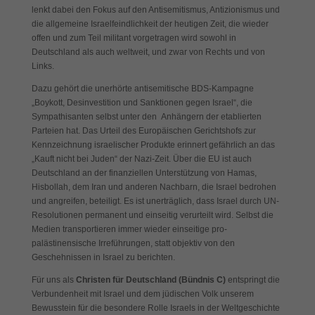
lenkt dabei den Fokus auf den Antisemitismus, Antizionismus und
Cookies auswählen.
die allgemeine Israelfeindlichkeit der heutigen Zeit, die wieder
offen und zum Teil militant vorgetragen wird sowohl in
Alle akzeptieren
Speichern
Deutschland als auch weltweit, und zwar von Rechts und von
Links.
Zurück
Datenschutzeinstellungen
Dazu gehört die unerhörte antisemitische BDS-Kampagne
Essenziell (1)
„Boykott, Desinvestition und Sanktionen gegen Israel“, die
Sympathisanten selbst unter den Anhängern der etablierten
Essenzielle Cookies ermöglichen grundlegende Funktionen und sind für
die einwandfreie Funktion der Website erforderlich.
Parteien hat. Das Urteil des Europäischen Gerichtshofs zur
Kennzeichnung israelischer Produkte erinnert gefährlich an das
Cookie-Informationen anzeigen
„Kauft nicht bei Juden“ der Nazi-Zeit. Über die EU ist auch
Deutschland an der finanziellen Unterstützung von Hamas,
Exte
Externe Medien (7)
Hisbollah, dem Iran und anderen Nachbarn, die Israel bedrohen
und angreifen, beteiligt. Es ist unerträglich, dass Israel durch UN-
Inhalte von Videoplattformen und Social-Media-Plattformen werden
Resolutionen permanent und einseitig verurteilt wird. Selbst die
standardmäßig blockiert. Wenn Cookies von externen Medien akzeptiert
werden, bedarf der Zugriff auf diese Inhalte keiner manuellen Einwilligung
Medien transportieren immer wieder einseitige pro-
mehr.
palästinensische Irreführungen, statt objektiv von den
Geschehnissen in Israel zu berichten.
Cookie-Informationen anzeigen
Für uns als
Christen für Deutschland (Bündnis C)
entspringt die
Datenschutzerklärung
Impressum
Verbundenheit mit Israel und dem jüdischen Volk unserem
Bewusstein für die besondere Rolle Israels in der Weltgeschichte