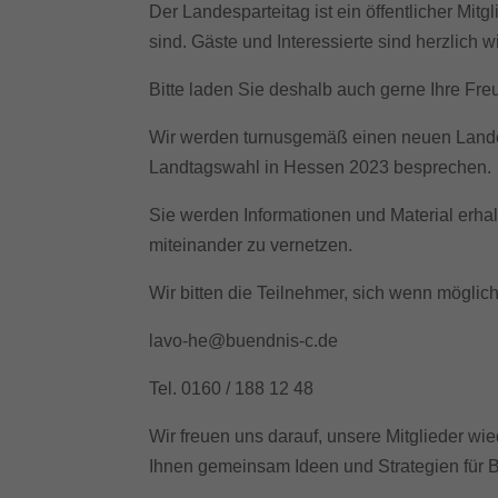
Essen
Der Landesparteitag ist ein öffentlicher Mit
Funkt
sind. Gäste und Interessierte sind herzlich 
Bitte laden Sie deshalb auch gerne Ihre Fre
Ext
Wir werden turnusgemäß einen neuen Landes
Inhal
Wenn 
Landtagswahl in Hessen 2023 besprechen.
keine
Sie werden Informationen und Material erha
miteinander zu vernetzen.
Wir bitten die Teilnehmer, sich wenn mögli
lavo-he@buendnis-c.de
Tel. 0160 / 188 12 48
Wir freuen uns darauf, unsere Mitglieder w
Ihnen gemeinsam Ideen und Strategien für 