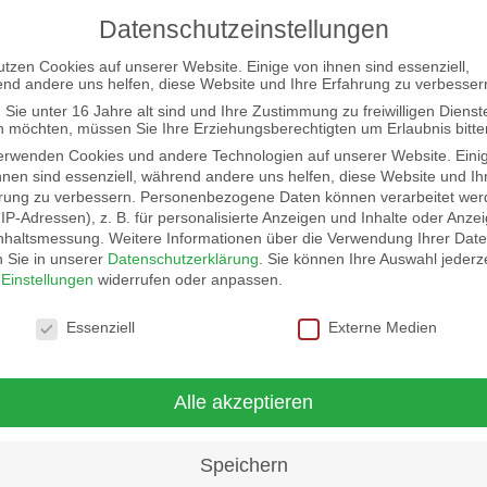
Datenschutzeinstellungen
utzen Cookies auf unserer Website. Einige von ihnen sind essenziell,
nd andere uns helfen, diese Website und Ihre Erfahrung zu verbesser
Sie unter 16 Jahre alt sind und Ihre Zustimmung zu freiwilligen Dienst
 möchten, müssen Sie Ihre Erziehungsberechtigten um Erlaubnis bitte
erwenden Cookies und andere Technologien auf unserer Website. Eini
hnen sind essenziell, während andere uns helfen, diese Website und Ih
desparteitag am 10.09.2022
rung zu verbessern.
Personenbezogene Daten können verarbeitet wer
. IP-Adressen), z. B. für personalisierte Anzeigen und Inhalte oder Anze
nhaltsmessung.
Weitere Informationen über die Verwendung Ihrer Dat
n Sie in unserer
Datenschutzerklärung
.
Sie können Ihre Auswahl jederze
r
Einstellungen
widerrufen oder anpassen.
schutzeinstellungen
Essenziell
Externe Medien
Alle akzeptieren
Speichern