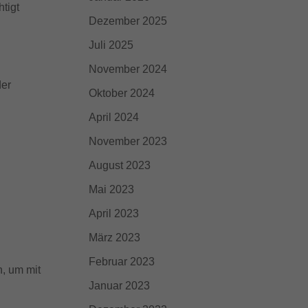
ie
htigt
Dezember 2025
Juli 2025
Externe Medien
November 2024
der
iert.
Oktober 2024
lte
April 2024
November 2023
ressum
August 2023
Mai 2023
April 2023
März 2023
Februar 2023
n, um mit
Januar 2023