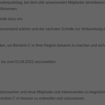
zielle Cookies ermöglichen grundlegende Funktionen und sind für die einwandfre
gliederparteitag, bei dem alle anwesenden Mitglieder stimmberec
ion der Website erforderlich.
willkommen.
Cookie-Informationen anzeigen
unde dazu ein.
erne Medien (7)
vorstand wählen und die nächsten Schritte zur Vorbereitung 
te von Videoplattformen und Social-Media-Plattformen werden standardmäßig block
Cookies von externen Medien akzeptiert werden, bedarf der Zugriff auf diese Inha
r manuellen Einwilligung mehr.
Cookie-Informationen anzeigen
lten, um Bündnis C in Ihrer Region bekannt zu machen und sich
Datenschutzerklärung
Imp
ch bis zum 01.09.2022 anzumelden:
iederzusehen und neue Mitglieder und Interessenten zu begrüße
Bündnis C in Hessen zu entwerfen und umzusetzen.