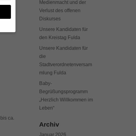
Medienmacht und der
Verlust des offenen
Diskurses
Unsere Kandidaten für
den Kreistag Fulda
en
n.
Unsere Kandidaten für
ge
die
re
Stadtverordnetenversam
den
igen-
mlung Fulda
en
Baby-
re
Begrüßungsprogramm
„Herzlich Willkommen im
Leben“
Zurück
bis ca.
Archiv
Januar 2026