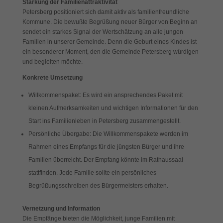
Stärkung der Familienattraktivität
Cookies auswählen.
Petersberg positioniert sich damit aktiv als familienfreundliche
Kommune. Die bewußte Begrüßung neuer Bürger von Beginn an
Alle akzeptieren
Speichern
sendet ein starkes Signal der Wertschätzung an alle jungen
Familien in unserer Gemeinde. Denn die Geburt eines Kindes ist
Zurück
ein besonderer Moment, den die Gemeinde Petersberg würdigen
Datenschutzeinstellungen
und begleiten möchte.
Essenziell (1)
Konkrete Umsetzung
Essenzielle Cookies ermöglichen grundlegende Funktionen und sind für
die einwandfreie Funktion der Website erforderlich.
Willkommenspaket: Es wird ein ansprechendes Paket mit
Cookie-Informationen anzeigen
kleinen Aufmerksamkeiten und wichtigen Informationen für den
Start ins Familienleben in Petersberg zusammengestellt.
Exte
Externe Medien (7)
Persönliche Übergabe: Die Willkommenspakete werden im
Inhalte von Videoplattformen und Social-Media-Plattformen werden
Rahmen eines Empfangs für die jüngsten Bürger und ihre
standardmäßig blockiert. Wenn Cookies von externen Medien akzeptiert
Familien überreicht. Der Empfang könnte im Rathaussaal
werden, bedarf der Zugriff auf diese Inhalte keiner manuellen Einwilligung
mehr.
stattfinden. Jede Familie sollte ein persönliches
Cookie-Informationen anzeigen
Begrüßungsschreiben des Bürgermeisters erhalten.
Datenschutzerklärung
Impressum
Vernetzung und Information
Die Empfänge bieten die Möglichkeit, junge Familien mit