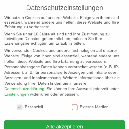
Datenschutzeinstellungen
Wir nutzen Cookies auf unserer Website. Einige von ihnen sind
essenziell, während andere uns helfen, diese Website und Ihre
Erfahrung zu verbessern.
Wenn Sie unter 16 Jahre alt sind und Ihre Zustimmung zu
freiwilligen Diensten geben möchten, müssen Sie Ihre
Erziehungsberechtigten um Erlaubnis bitten.
« Alle Veranstaltungen
Wir verwenden Cookies und andere Technologien auf unserer
Website. Einige von ihnen sind essenziell, während andere uns
helfen, diese Website und Ihre Erfahrung zu verbessern.
Diese Veranstaltung hat bereits stattgefunden.
Personenbezogene Daten können verarbeitet werden (z. B. IP-
Adressen), z. B. für personalisierte Anzeigen und Inhalte oder
Anzeigen- und Inhaltsmessung.
Weitere Informationen über die
Verwendung Ihrer Daten finden Sie in unserer
Sitzung der
Datenschutzerklärung
.
Sie können Ihre Auswahl jederzeit unter
Einstellungen
widerrufen oder anpassen.
Gemeindevertretung
Datenschutzeinstellungen
Petersberg
Essenziell
Externe Medien
18. Dezember 2025 @ 19:00
-
21:30
Alle akzeptieren