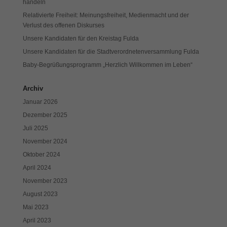
handeln
Cookies auswählen.
Relativierte Freiheit: Meinungsfreiheit, Medienmacht und der
Verlust des offenen Diskurses
Alle akzeptieren
Speichern
Unsere Kandidaten für den Kreistag Fulda
Zurück
Unsere Kandidaten für die Stadtverordnetenversammlung Fulda
Datenschutzeinstellungen
Baby-Begrüßungsprogramm „Herzlich Willkommen im Leben“
Essenziell (1)
Essenzielle Cookies ermöglichen grundlegende Funktionen und sind für
Archiv
die einwandfreie Funktion der Website erforderlich.
Januar 2026
Cookie-Informationen anzeigen
Dezember 2025
Exte
Externe Medien (7)
Juli 2025
November 2024
Inhalte von Videoplattformen und Social-Media-Plattformen werden
Oktober 2024
standardmäßig blockiert. Wenn Cookies von externen Medien akzeptiert
werden, bedarf der Zugriff auf diese Inhalte keiner manuellen Einwilligung
April 2024
mehr.
November 2023
Cookie-Informationen anzeigen
August 2023
Datenschutzerklärung
Impressum
Mai 2023
April 2023