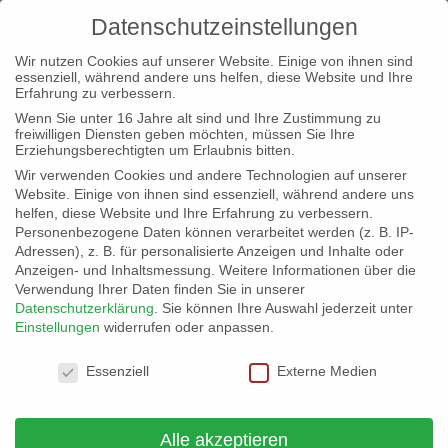
Datenschutzeinstellungen
Wir nutzen Cookies auf unserer Website. Einige von ihnen sind
essenziell, während andere uns helfen, diese Website und Ihre
Erfahrung zu verbessern.
Wenn Sie unter 16 Jahre alt sind und Ihre Zustimmung zu
freiwilligen Diensten geben möchten, müssen Sie Ihre
Erziehungsberechtigten um Erlaubnis bitten.
« Alle Veranstaltungen
Wir verwenden Cookies und andere Technologien auf unserer
Website. Einige von ihnen sind essenziell, während andere uns
helfen, diese Website und Ihre Erfahrung zu verbessern.
Diese Veranstaltung hat bereits stattgefunden.
Personenbezogene Daten können verarbeitet werden (z. B. IP-
Adressen), z. B. für personalisierte Anzeigen und Inhalte oder
Anzeigen- und Inhaltsmessung.
Weitere Informationen über die
Verwendung Ihrer Daten finden Sie in unserer
Marsch für das Leben in Berlin
Datenschutzerklärung
.
Sie können Ihre Auswahl jederzeit unter
Einstellungen
widerrufen oder anpassen.
und Köln
Datenschutzeinstellungen
Essenziell
Externe Medien
21. September 2024
Alle akzeptieren